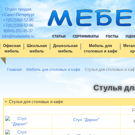
Отдел продаж
г.Санкт-Петербург
+7(812)368-52-95
+7(812)368-52-96
8(800)-201-95-37
tdm@mebeletta.ru
СТАТЬИ
СЕРТИФИКАТЫ
ГОСТЫ
УЦЕН
Офисная
Школьная
Дошкольная
Мебель для
Метал
мебель
мебель
мебель
столовых и кафе
кр
Главная
Мебель для столовых и кафе
Стулья для столовых и каф
Стулья дл
Стулья для столовых и кафе
10
Стул "Дерэнт"