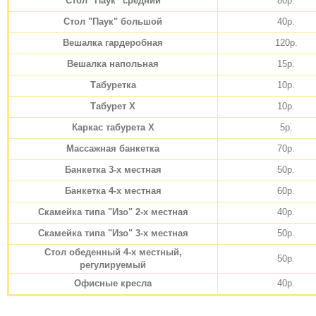
Стол "Паук" средний
80р.
Стол "Паук" большой
40р.
Вешалка гардеробная
120р.
Вешалка напольная
15р.
Табуретка
10р.
Табурет Х
10р.
Каркас табурета Х
5р.
Массажная банкетка
70р.
Банкетка 3-х местная
50р.
Банкетка 4-х местная
60р.
Скамейка типа "Изо" 2-х местная
40р.
Скамейка типа "Изо" 3-х местная
50р.
Стол обеденный 4-х местный,
50р.
регулируемый
Офисные кресла
40р.