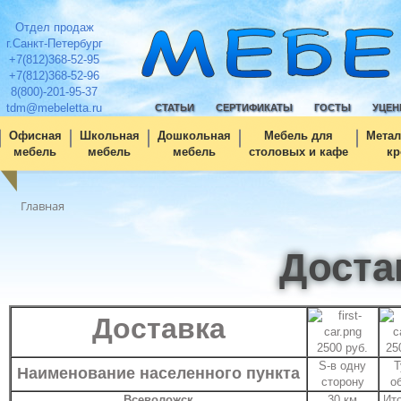
Отдел продаж
г.Санкт-Петербург
+7(812)368-52-95
+7(812)368-52-96
8(800)-201-95-37
tdm@mebeletta.ru
СТАТЬИ
СЕРТИФИКАТЫ
ГОСТЫ
УЦЕН
Офисная
Школьная
Дошкольная
Мебель для
Метал
мебель
мебель
мебель
столовых и кафе
кр
Главная
Доста
Доставка
2500 руб.
25
S-в одну
Т
Наименование населенного пункта
сторону
о
Всеволожск
30 км
Ито