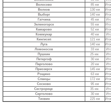
Волосово
85 км
Ито
Волхов
130 км
Ито
Выборг
140 км
Ито
Гатчина
45 км
Ито
Зеленогорск
55 км
Ито
Камарово
52 км
Ито
Коммунар
40 км
Ито
Кингисеп
121 км
Ито
Луга
140 км
Ито
Ломоносов
33 км
Ито
Пушкин
25 км.
Ито
Петергоф
30 км
Ито
Парголово
20 км
Ито
Приозерск
145 км
Ито
Рощино
63 км
Ито
Сланцы
172 км
Ито
Сосново
95 км
Ито
Сестрорецк
35 км.
Ито
Сертолово
30 км
Ито
Тихвин
225 км
Ито