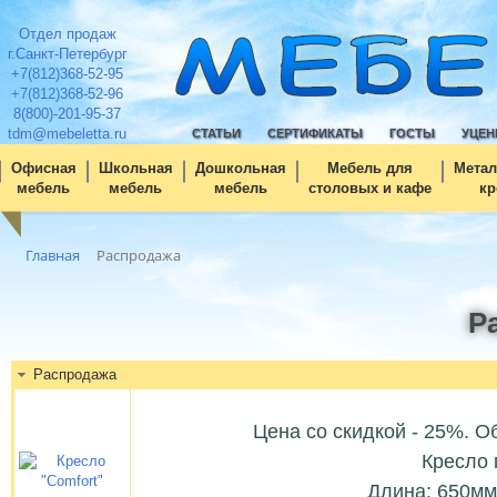
Отдел продаж
г.Санкт-Петербург
+7(812)368-52-95
+7(812)368-52-96
8(800)-201-95-37
tdm@mebeletta.ru
СТАТЬИ
СЕРТИФИКАТЫ
ГОСТЫ
УЦЕН
Офисная
Школьная
Дошкольная
Мебель для
Метал
мебель
мебель
мебель
столовых и кафе
кр
Главная
Распродажа
Р
Распродажа
Цена со скидкой - 25%. Об
Кресло 
Длина: 650мм