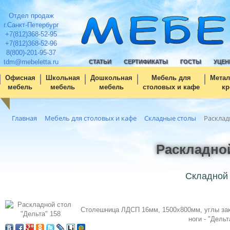
Отдел продаж
г.Санкт-Петербург
+7(812)368-52-95
+7(812)368-52-96
8(800)-201-95-37
tdm@mebeletta.ru
СТАТЬИ
СЕРТИФИКАТЫ
ГОСТЫ
УЦЕН
Офисная
Школьная
Дошкольная
Мебель для
Метал
мебель
мебель
мебель
столовых и кафе
кр
Главная
Мебель для столовых и кафе
Складные столы
Расклад
Раскладной
Складной 
Столешница ЛДСП 16мм, 1500х800мм, углы закр
ноги - "Дель