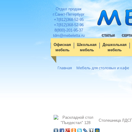
Отдел продаж
г.Санкт-Петербург
+7(812)368-52-95
+7(812)368-52-96
8(800)-201-95-37
tdm@mebeletta.ru
СТАТЬИ
СЕРТ
Офисная
Школьная
Дошкольная
мебель
мебель
мебель
Главная
Мебель для столовых и кафе
Столешница ЛДСП 