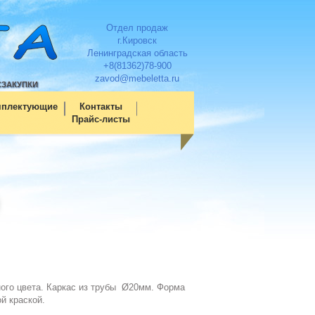
Отдел продаж
г.Кировск
Ленинградская область
+8(81362)78-900
zavod@mebeletta.ru
СЗАКУПКИ
мплектующие
Контакты
Прайс-листы
ого цвета. Каркас из трубы Ø20мм. Форма
й краской.