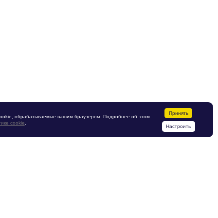
Принять
ookie, обрабатываемые вашим браузером. Подробнее об этом
ике cookie
.
Настроить
Производство мебели
Мебельная фабрика
"МЕБЕЛЕТТА" ООО
187342, Ленинградская область,
г. Кировск,
ул. Набережная, дом.1/24
мя работы:
с 8:30 по 17:00, по рабочим дням
Эл. почта:
sasha@mebeletta.ru