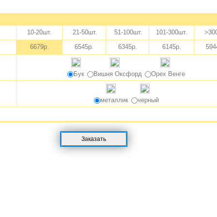
10-20шт.
21-50шт.
51-100шт.
101-300шт.
>30
6679р.
6545р.
6345р.
6145р.
594
Бук
Вишня Оксфорд
Орех Венге
металлик
черный