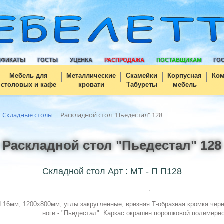
ИФИКАТЫ
ГОСТЫ
УЦЕНКА
РАСПРОДАЖА
ПОСТАВЩИКАМ
ГО
Мебель для
Металлические
Скамейки
Корпусная
Ко
столовых и кафе
кровати
Табуреты
мебель
Складные столы
Раскладной стол "Пьедестал" 128
Раскладной стол "Пьедестал" 128
Складной стол Арт : МТ - П П128
16мм, 1200х800мм, углы закругленные, врезная Т-образная кромка черн
ноги - "Пьедестал". Каркас окрашен порошковой полимерно