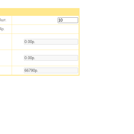
0шт.
4р.