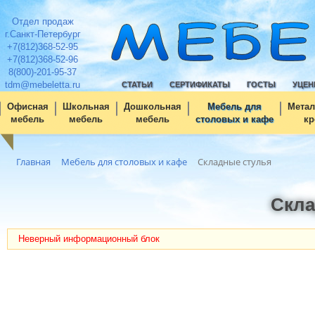
Отдел продаж
г.Санкт-Петербург
+7(812)368-52-95
+7(812)368-52-96
8(800)-201-95-37
tdm@mebeletta.ru
СТАТЬИ
СЕРТИФИКАТЫ
ГОСТЫ
УЦЕН
Офисная
Школьная
Дошкольная
Мебель для
Метал
мебель
мебель
мебель
столовых и кафе
кр
Главная
Мебель для столовых и кафе
Складные стулья
Скла
Неверный информационный блок