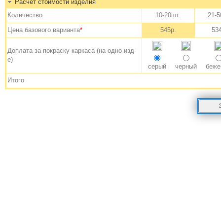
Расчет стоимости изделия
Количество
10-20шт.
21-5
Цена базового варианта
*
545р.
53
Доплата за покраску каркаса (на одно изд-
е)
серый
черный
беже
Итого