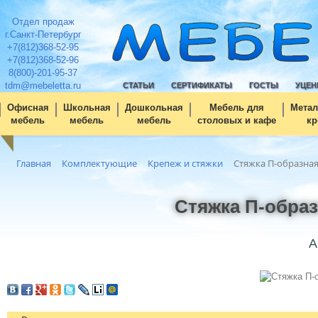
Отдел продаж
г.Санкт-Петербург
+7(812)368-52-95
+7(812)368-52-96
8(800)-201-95-37
tdm@mebeletta.ru
СТАТЬИ
СЕРТИФИКАТЫ
ГОСТЫ
УЦЕН
Офисная
Школьная
Дошкольная
Мебель для
Метал
мебель
мебель
мебель
столовых и кафе
кр
Главная
Комплектующие
Крепеж и стяжки
Стяжка П-образная
Стяжка П-образ
А