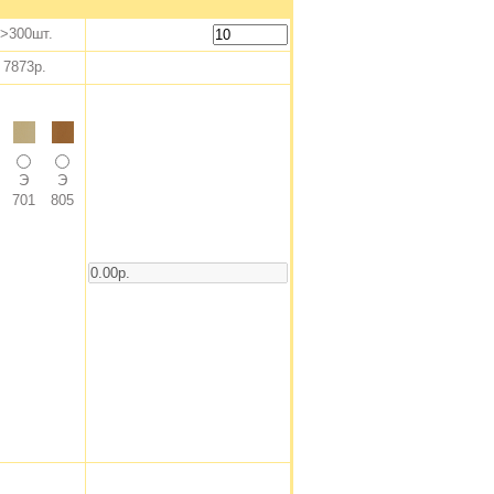
300шт.
7873р.
Э
Э
701
805