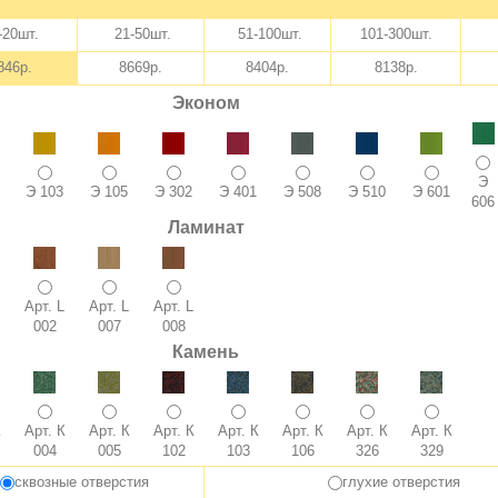
-20шт.
21-50шт.
51-100шт.
101-300шт.
>
846р.
8669р.
8404р.
8138р.
Эконом
Э
Э 103
Э 105
Э 302
Э 401
Э 508
Э 510
Э 601
606
Ламинат
Арт. L
Арт. L
Арт. L
002
007
008
Камень
К
Арт. К
Арт. К
Арт. К
Арт. К
Арт. К
Арт. К
Арт. К
004
005
102
103
106
326
329
сквозные отверстия
глухие отверстия