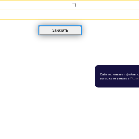
Сайт использует файлы c
вы можете узнать в
Полит
Политика конфиденциальности
дням,
Вре
8-52-96