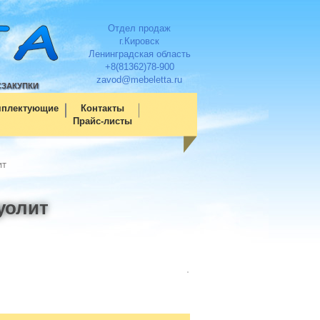
Отдел продаж
г.Кировск
Ленинградская область
+8(81362)78-900
zavod@mebeletta.ru
СЗАКУПКИ
мплектующие
Контакты
Прайс-листы
ит
уолит