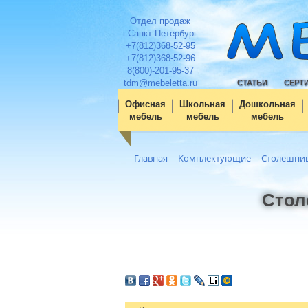
Отдел продаж
г.Санкт-Петербург
+7(812)368-52-95
+7(812)368-52-96
8(800)-201-95-37
tdm@mebeletta.ru
СТАТЬИ
СЕРТ
Офисная
Школьная
Дошкольная
мебель
мебель
мебель
Главная
Комплектующие
Столешни
Стол