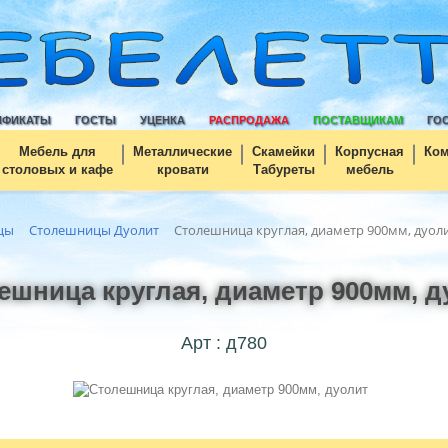
ИФИКАТЫ
ГОСТЫ
УЦЕНКА
РАСПРОДАЖА
ПОСТАВЩИКАМ
ГО
Мебель для
Металлические
Скамейки
Корпусная
Ко
столовых и кафе
кровати
Табуреты
мебель
цы
Столешницы Дуолит
Столешница круглая, диаметр 900мм, дуол
ешница круглая, диаметр 900мм, д
Арт : д780