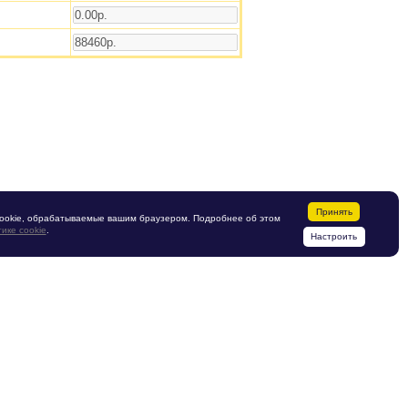
Принять
ookie, обрабатываемые вашим браузером. Подробнее об этом
ике cookie
.
Настроить
Производство мебели
Мебельная фабрика
"МЕБЕЛЕТТА" ООО
187342, Ленинградская область,
г. Кировск,
ул. Набережная, дом.1/24
мя работы:
с 8:30 по 17:00, по рабочим дням
Эл. почта:
sasha@mebeletta.ru