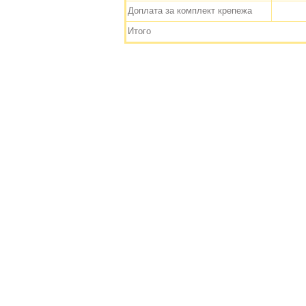
Доплата за комплект крепежа
Итого
Отдел продаж (промежуточный склад)
Мебельная компания
"MEBELETTA"
192007, г. Санкт-Петербург,
ст. метро «Обводный канал»,
ул. Прилукская, д. 22,
Время работы:
с 9:30 по 18:30, по рабочим 
Эл. почта:
tdm@mebeletta.ru
,
Телефон/факс:
+7 (812) 368-52-95, +7 (812) 36