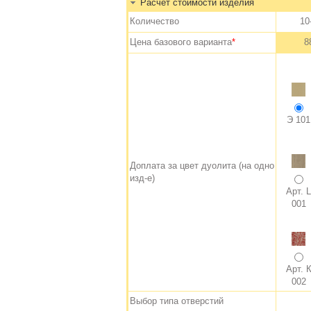
Расчет стоимости изделия
Количество
10
Цена базового варианта
*
8
Э 101
Доплата за цвет дуолита (на одно
изд-е)
Арт. L
001
Арт. 
002
Выбор типа отверстий