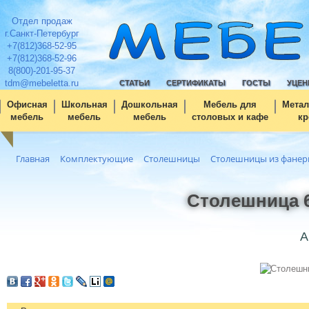
Отдел продаж
г.Санкт-Петербург
+7(812)368-52-95
+7(812)368-52-96
8(800)-201-95-37
tdm@mebeletta.ru
СТАТЬИ
СЕРТИФИКАТЫ
ГОСТЫ
УЦЕН
Офисная
Школьная
Дошкольная
Мебель для
Метал
мебель
мебель
мебель
столовых и кафе
кр
Главная
Комплектующие
Столешницы
Столешницы из фане
Столешница 6
А