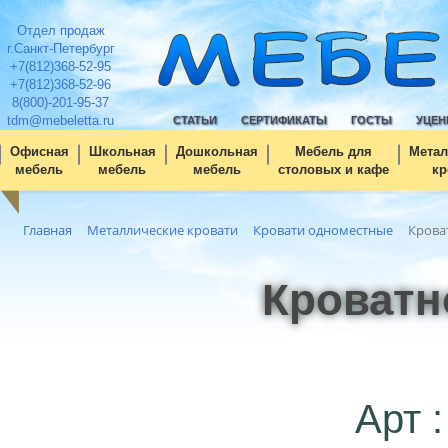
Отдел продаж
г.Санкт-Петербург
+7(812)368-52-95
+7(812)368-52-96
8(800)-201-95-37
tdm@mebeletta.ru
СТАТЬИ
СЕРТИФИКАТЫ
ГОСТЫ
УЦЕН
Офисная
Школьная
Дошкольная
Мебель для
Метал
мебель
мебель
мебель
столовых и кафе
кр
Главная
Металлические кровати
Кровати одноместные
Крова
Кроватн
Арт :