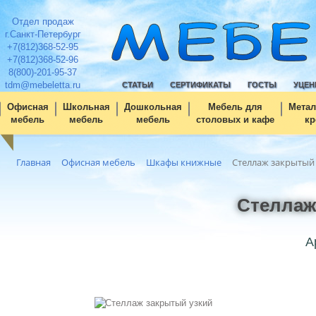
Отдел продаж
г.Санкт-Петербург
+7(812)368-52-95
+7(812)368-52-96
8(800)-201-95-37
tdm@mebeletta.ru
СТАТЬИ
СЕРТИФИКАТЫ
ГОСТЫ
УЦЕН
Офисная
Школьная
Дошкольная
Мебель для
Метал
мебель
мебель
мебель
столовых и кафе
кр
Главная
Офисная мебель
Шкафы книжные
Стеллаж закрытый
Стеллаж
А