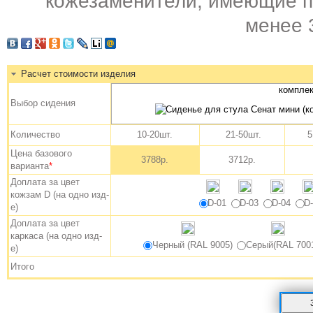
кожезаменители, имеющие п
менее 
Расчет стоимости изделия
комплек
Выбор сидения
Количество
10-20шт.
21-50шт.
5
Цена базового
3788р.
3712р.
варианта
*
Доплата за цвет
кожзам D (на одно изд-
D-01
D-03
D-04
D
е)
Доплата за цвет
каркаса (на одно изд-
Черный (RAL 9005)
Серый(RAL 700
е)
Итого