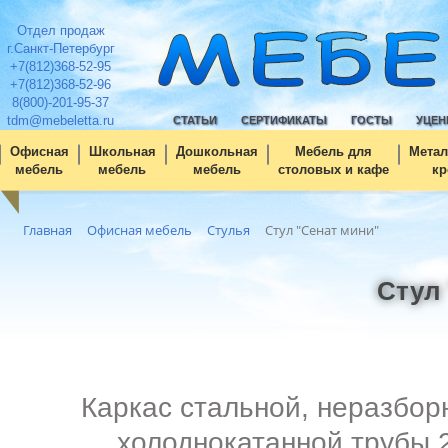
Отдел продаж
г.Санкт-Петербург
+7(812)368-52-95
+7(812)368-52-96
8(800)-201-95-37
tdm@mebeletta.ru
СТАТЬИ
СЕРТИФИКАТЫ
ГОСТЫ
УЦЕН
Офисная
Школьная
Дошкольная
Мебель для
Метал
мебель
мебель
мебель
столовых и кафе
кр
Главная
Офисная мебель
Стулья
Стул "Сенат мини"
Стул
Каркас стальной, неразбор
холоднокатанной трубы 2