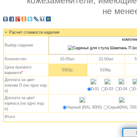
кожезаменители, имеющие 
не мене
Расчет стоимости изделия
комплек
Выбор сидения
Количество
10-20шт.
21-50шт.
5
Цена базового
5302р.
5196р.
варианта
*
Доплата за цвет
кожзам D (на одно изд-
D-01
D-03
D-04
D
е)
Доплата за цвет
каркаса (на одно изд-
Черный (RAL 9005)
Серый(RAL 700
е)
Итого