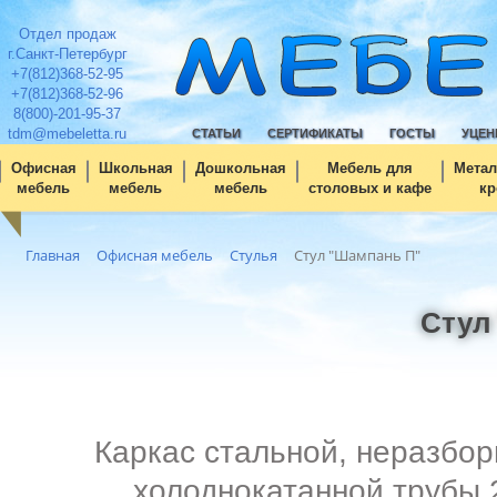
Отдел продаж
г.Санкт-Петербург
+7(812)368-52-95
+7(812)368-52-96
8(800)-201-95-37
tdm@mebeletta.ru
СТАТЬИ
СЕРТИФИКАТЫ
ГОСТЫ
УЦЕН
Офисная
Школьная
Дошкольная
Мебель для
Метал
мебель
мебель
мебель
столовых и кафе
кр
Главная
Офисная мебель
Стулья
Стул "Шампань П"
Стул
Каркас стальной, неразбор
холоднокатанной трубы 2