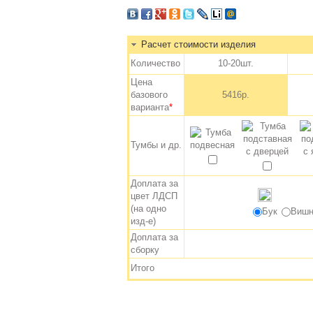
Расчет стоимости изделия
Количество
10-20шт.
Цена
базового
5416р.
варианта
*
Тумбы и др.
Доплата за
цвет ЛДСП
(на одно
Бук
Вишн
изд-е)
Доплата за
сборку
Итого