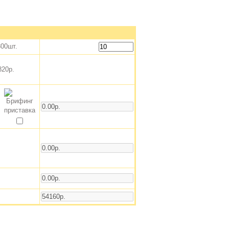
00шт.
820р.