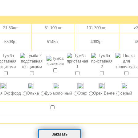
21-50шт.
51-100шт.
101-300шт.
>3
5308р.
5145р.
4983р.
4
я Оксфорд
Ольха
Дуб молочный
Орех
Орех Венге
серый