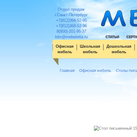
Отдел продаж
г.Санкт-Петербург
+7(812)368-52-95
+7(812)368-52-96
8(800)-201-95-37
tdm@mebeletta.ru
СТАТЬИ
СЕРТ
Офисная
Школьная
Дошкольная
мебель
мебель
мебель
Главная
Офисная мебель
Столы пис