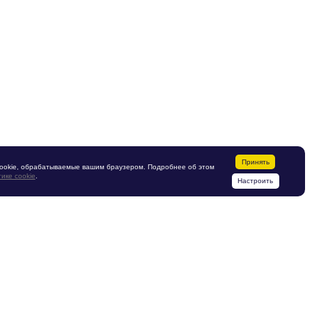
Принять
ookie, обрабатываемые вашим браузером. Подробнее об этом
ике cookie
.
Настроить
Производство мебели
Мебельная фабрика
"МЕБЕЛЕТТА" ООО
187342, Ленинградская область,
г. Кировск,
ул. Набережная, дом.1/24
мя работы:
с 8:30 по 17:00, по рабочим дням
Эл. почта:
sasha@mebeletta.ru