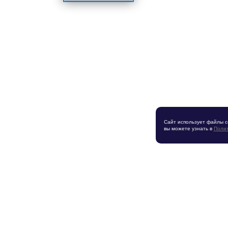
Сайт использует файлы c
вы можете узнать в
Полит
Политика конфиденциальности
дням,
Вре
8-52-96