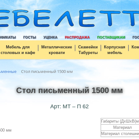
ИФИКАТЫ
ГОСТЫ
УЦЕНКА
РАСПРОДАЖА
ПОСТАВЩИКАМ
ГО
Мебель для
Металлические
Скамейки
Корпусная
Ко
столовых и кафе
кровати
Табуреты
мебель
ьменные
Стол письменный 1500 мм
Стол письменный 1500 мм
Арт: МТ – П 62
Габариты (ДхШхВ(м
Материал
Материал столешн