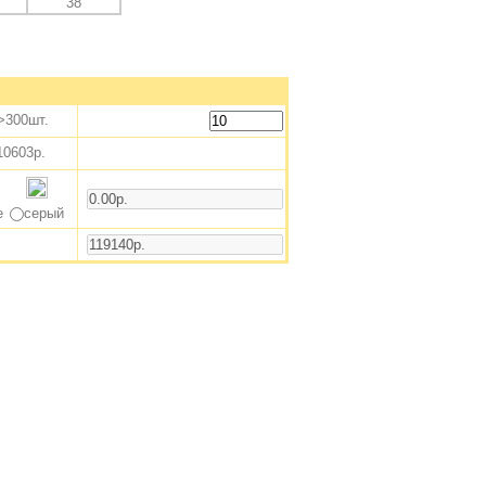
38
300шт.
10603р.
е
серый