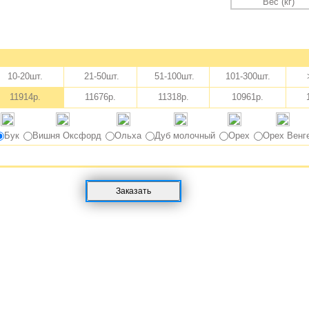
Вес (кг)
10-20шт.
21-50шт.
51-100шт.
101-300шт.
>
11914р.
11676р.
11318р.
10961р.
Бук
Вишня Оксфорд
Ольха
Дуб молочный
Орех
Орех Венг