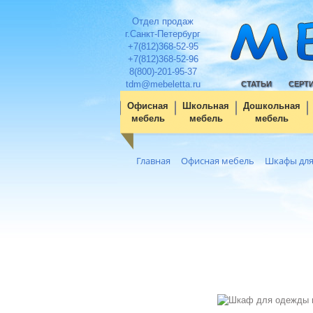
Отдел продаж
г.Санкт-Петербург
+7(812)368-52-95
+7(812)368-52-96
8(800)-201-95-37
tdm@mebeletta.ru
СТАТЬИ
СЕРТ
Офисная
Школьная
Дошкольная
мебель
мебель
мебель
Главная
Офисная мебель
Шкафы для