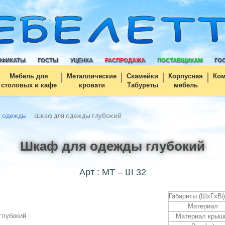
ИФИКАТЫ
ГОСТЫ
УЦЕНКА
РАСПРОДАЖА
ПОСТАВЩИКАМ
ГО
Мебель для
Металлические
Скамейки
Корпусная
Ко
столовых и кафе
кровати
Табуреты
мебель
 одежды
Шкаф для одежды глубокий
Шкаф для одежды глубокий
Арт : МТ – Ш 32
Габариты (ШхГхВ(
Материал
Материал крыш