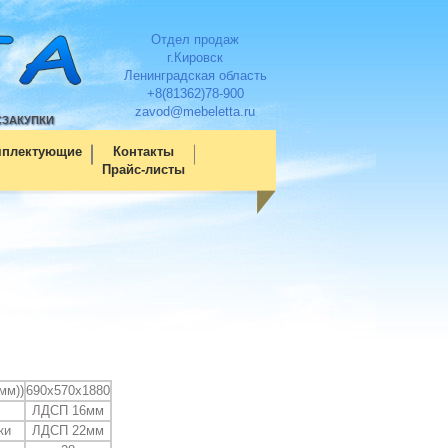
Отдел продаж
г.Кировск
Ленинградская область
+8(81362)78-900
zavod@mebeletta.ru
СЗАКУПКИ
мплектующие
Контакты
Прайс-листы
мм))
690х570х1880
ЛДСП 16мм
ки
ЛДСП 22мм