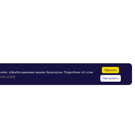
Принять
ookie, обрабатываемые вашим браузером. Подробнее об этом
ике cookie
.
Настроить
Производство мебели
Мебельная фабрика
"МЕБЕЛЕТТА" ООО
187342, Ленинградская область,
г. Кировск,
ул. Набережная, дом.1/24
мя работы:
с 8:30 по 17:00, по рабочим дням
Эл. почта:
sasha@mebeletta.ru