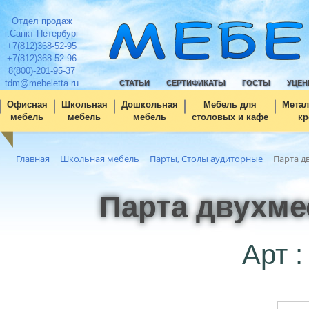
Отдел продаж
г.Санкт-Петербург
+7(812)368-52-95
+7(812)368-52-96
8(800)-201-95-37
tdm@mebeletta.ru
СТАТЬИ
СЕРТИФИКАТЫ
ГОСТЫ
УЦЕН
Офисная
Школьная
Дошкольная
Мебель для
Метал
мебель
мебель
мебель
столовых и кафе
кр
Главная
Школьная мебель
Парты, Столы аудиторные
Парта д
Парта двухме
Арт :