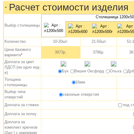
Расчет стоимости изделия
Столешница 1200х50
Выбор столешницы
Количество
10-20шт.
21-50шт.
51-1
Цена базового
3873р.
3796р.
36
варианта
*
Доплата за цвет
ЛДСП (на одно изд-
Бук
Вишня Оксфорд
Ольха
Дуб
е)
Толщина
16мм.
столешницы.
Выбор типа
сквозные отверстия
отверстий
Доплата за стяжки
под с
Доплата за полку
Доплата за
комплект крючков
(2шт.) с крепежем